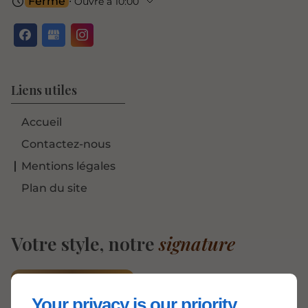
Fermé
⋅ Ouvre à 10:00
Liens utiles
Accueil
Contactez-nous
Mentions légales
Plan du site
Votre style, notre
signature
Rendez-vous
Your privacy is our priority